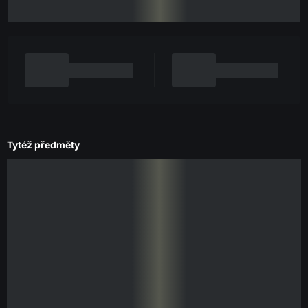
Tytéž předměty