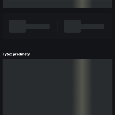
Tytéž předměty