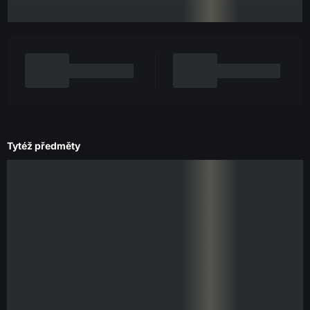
Tytéž předměty