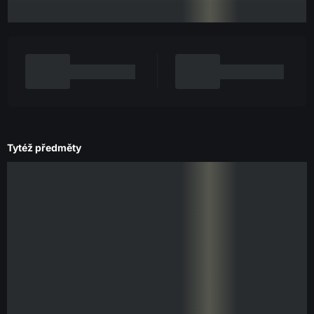
Tytéž předměty