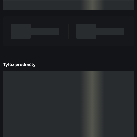
Tytéž předměty