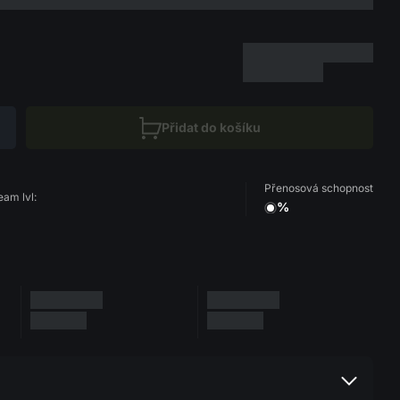
Přidat do košíku
Přenosová schopnost
eam lvl:
%