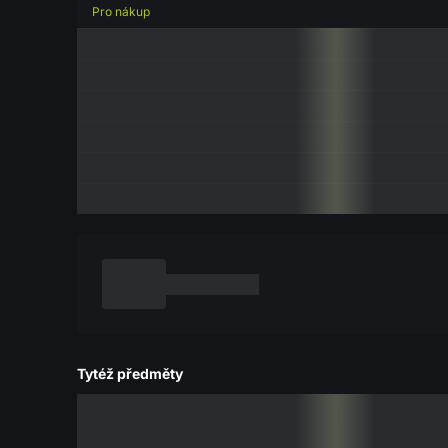
Pro nákup
Tytéž předměty