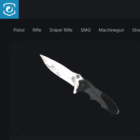
Pistol
Rifle
Sniper Rifle
SMG
Machinegun
Sho