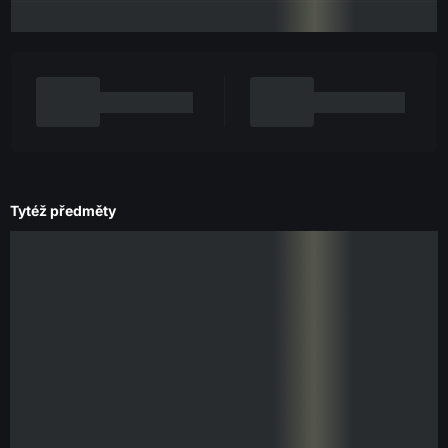
Tytéž předměty