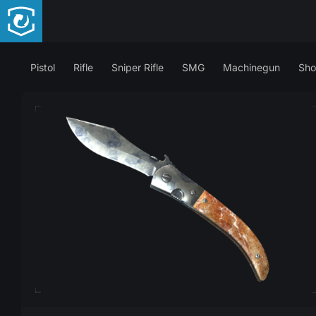
Pistol
Rifle
Sniper Rifle
SMG
Machinegun
Sho