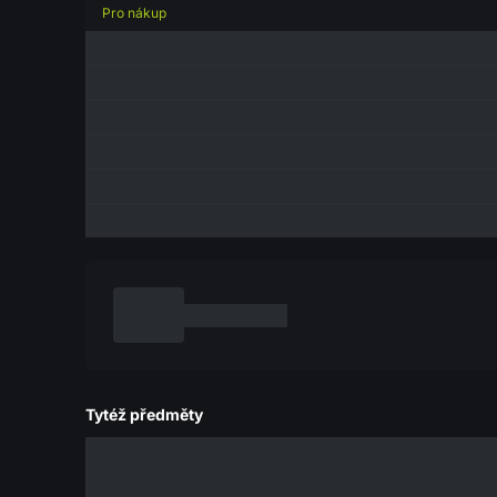
Pro nákup
Tytéž předměty