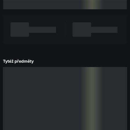
Tytéž předměty