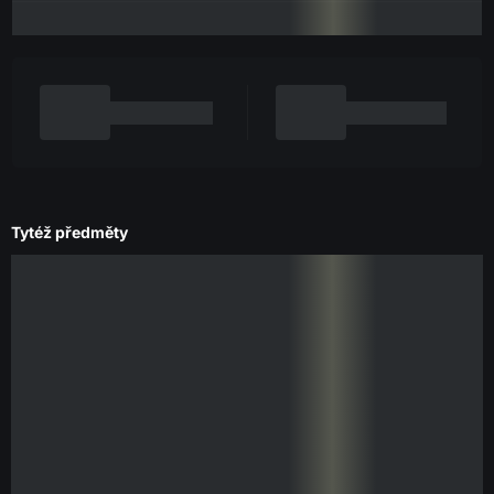
Tytéž předměty