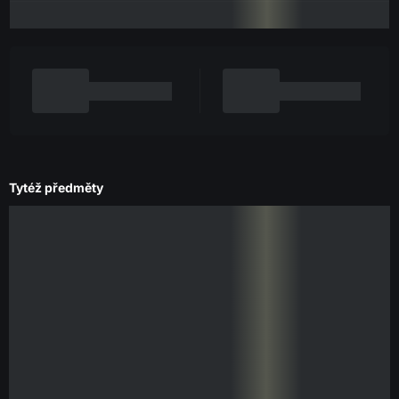
Tytéž předměty