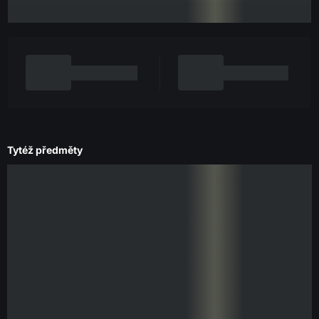
Tytéž předměty