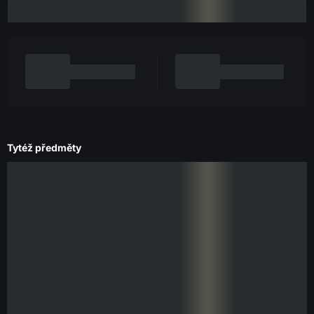
Tytéž předměty