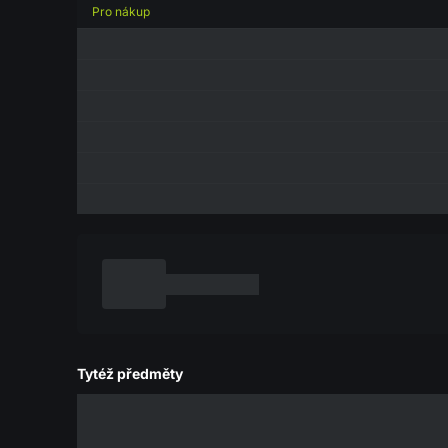
Pro nákup
Tytéž předměty