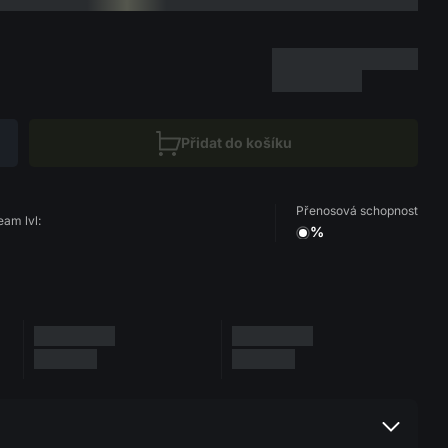
Přidat do košíku
Přenosová schopnost
eam lvl:
%