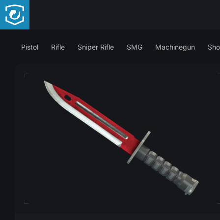
Pistol
Rifle
Sniper Rifle
SMG
Machinegun
Sho