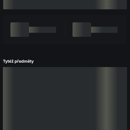
Tytéž předměty