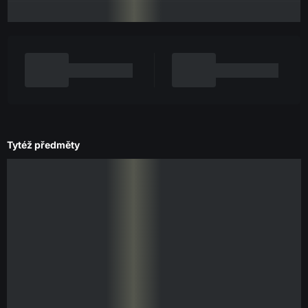
Tytéž předměty