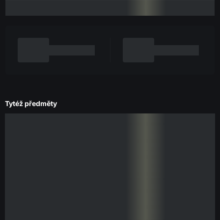
Tytéž předměty