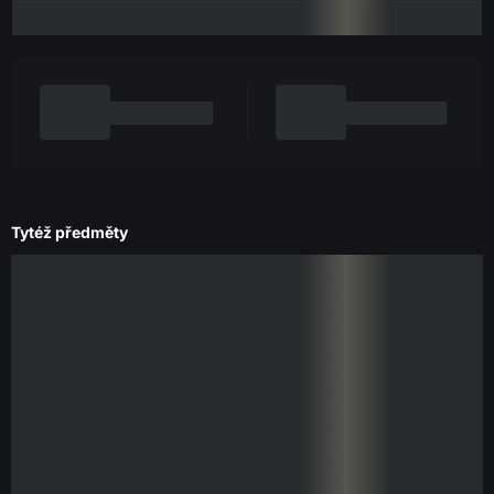
Tytéž předměty