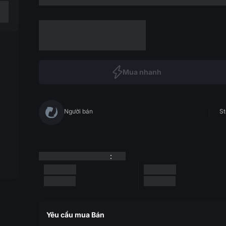
Mua nhanh
Người bán
St
:
Yêu cầu mua Bán