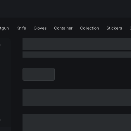
tgun
Knife
Gloves
Container
Collection
Stickers