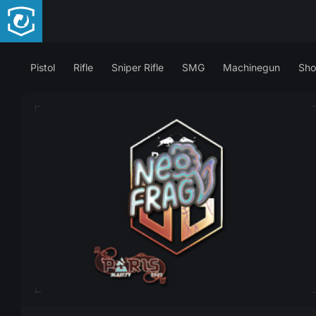
Pistol
Rifle
Sniper Rifle
SMG
Machinegun
Sho