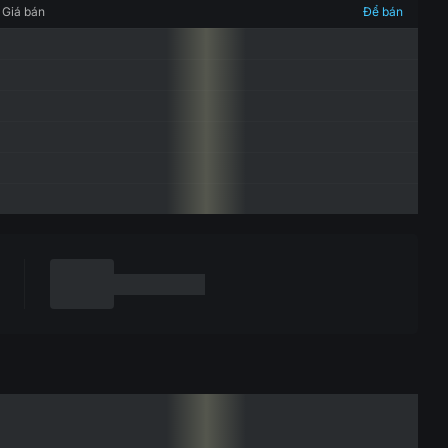
Giá bán
Để bán