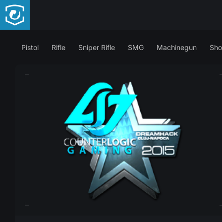
Pistol
Rifle
Sniper Rifle
SMG
Machinegun
Sho