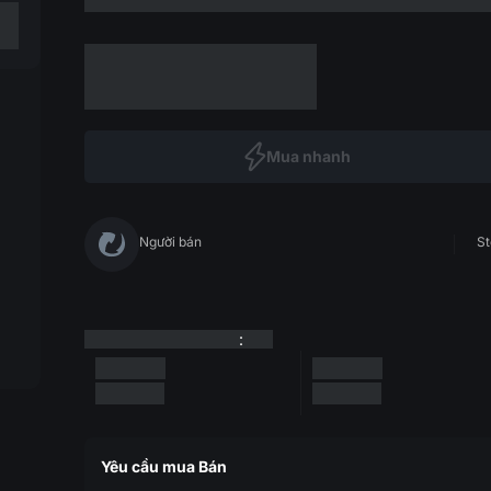
Mua nhanh
Người bán
St
:
Yêu cầu mua Bán