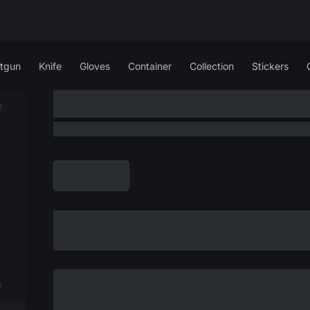
tgun
Knife
Gloves
Container
Collection
Stickers