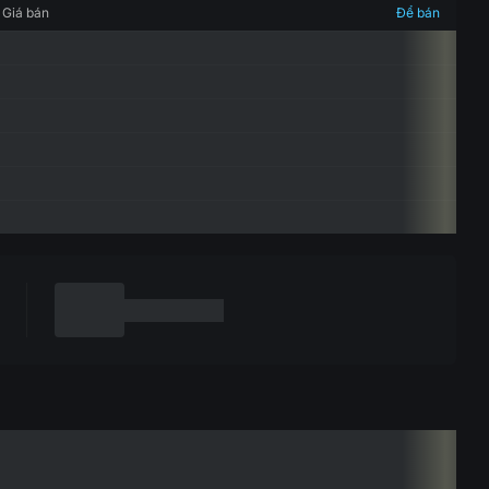
Giá bán
Để bán