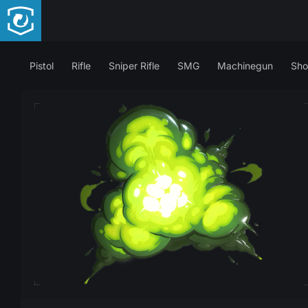
Pistol
Rifle
Sniper Rifle
SMG
Machinegun
Sho