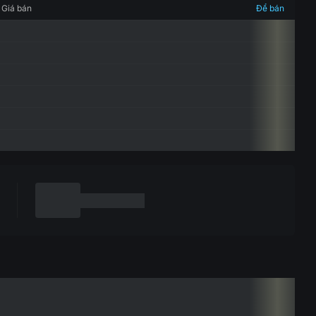
Giá bán
Để bán