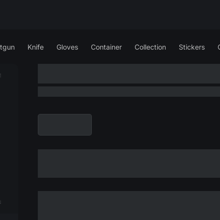
tgun
Knife
Gloves
Container
Collection
Stickers