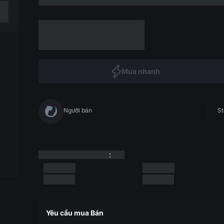
Mua nhanh
Người bán
St
:
Yêu cầu mua Bán