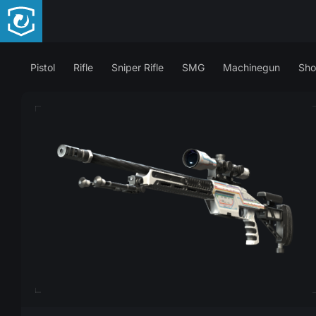
Pistol
Rifle
Sniper Rifle
SMG
Machinegun
Sho