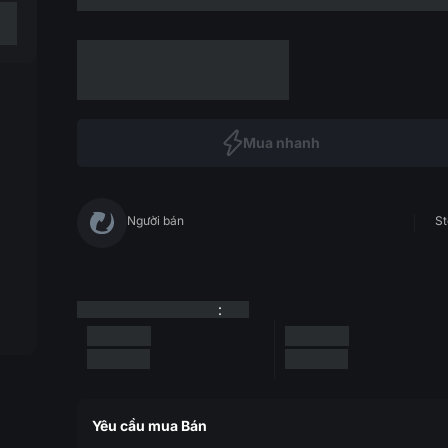
Mua nhanh
Người bán
St
:
Yêu cầu mua Bán