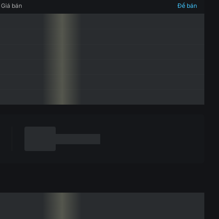
Giá bán
Để bán