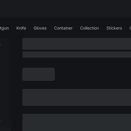
tgun
Knife
Gloves
Container
Collection
Stickers