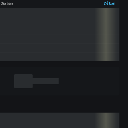
Giá bán
Để bán