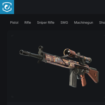
Pistol
Rifle
Sniper Rifle
SMG
Machinegun
Sho