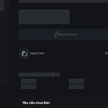
Mua nhanh
Người bán
St
:
Yêu cầu mua Bán