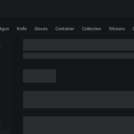
tgun
Knife
Gloves
Container
Collection
Stickers