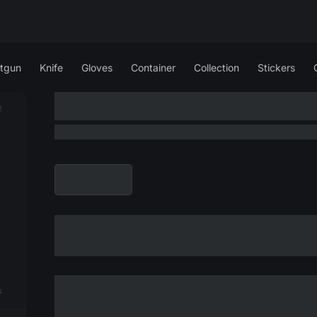
tgun
Knife
Gloves
Container
Collection
Stickers