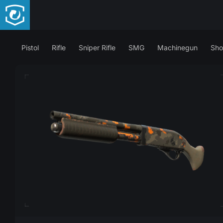
Pistol
Rifle
Sniper Rifle
SMG
Machinegun
Sho