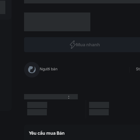
Mua nhanh
Người bán
St
:
Yêu cầu mua Bán