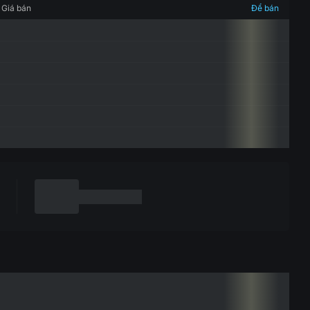
Giá bán
Để bán