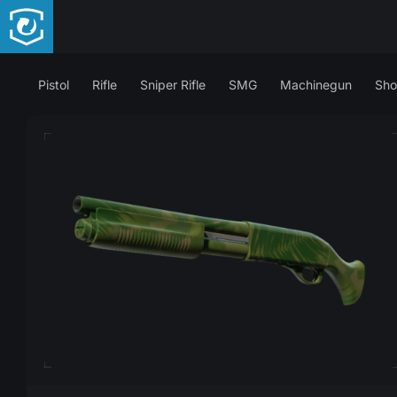
Pistol
Rifle
Sniper Rifle
SMG
Machinegun
Sho