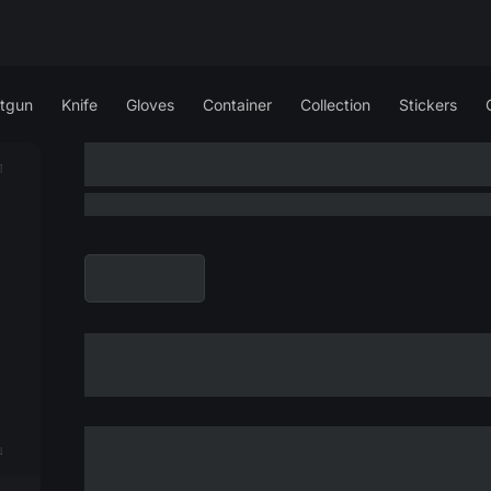
tgun
Knife
Gloves
Container
Collection
Stickers