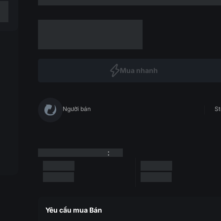
Mua nhanh
Người bán
St
:
Yêu cầu mua Bán