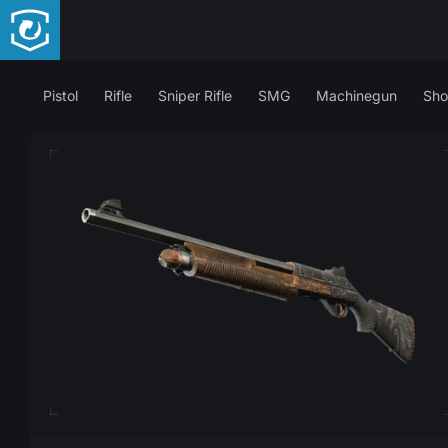
Pistol
Rifle
Sniper Rifle
SMG
Machinegun
Sho