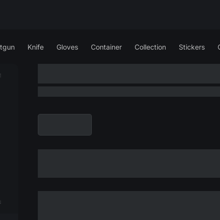
tgun
Knife
Gloves
Container
Collection
Stickers