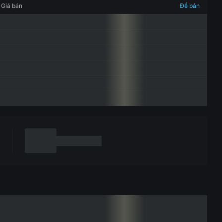
Giá bán
Để bán