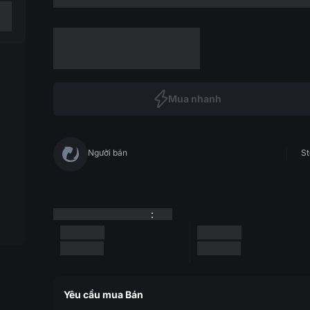
Mua nhanh
Người bán
St
:
Yêu cầu mua Bán