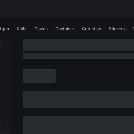
tgun
Knife
Gloves
Container
Collection
Stickers