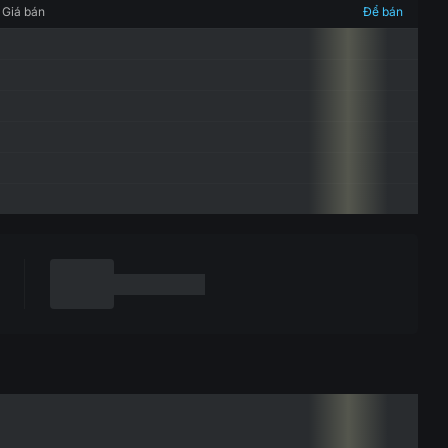
Giá bán
Để bán