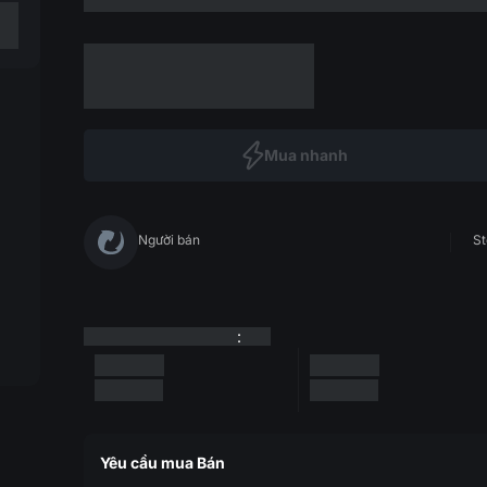
Mua nhanh
Người bán
St
:
Yêu cầu mua Bán