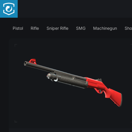
Pistol
Rifle
Sniper Rifle
SMG
Machinegun
Sho