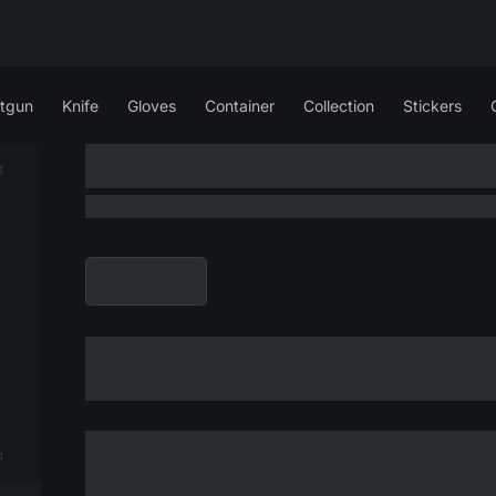
tgun
Knife
Gloves
Container
Collection
Stickers