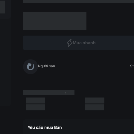
Mua nhanh
Người bán
St
:
Yêu cầu mua Bán