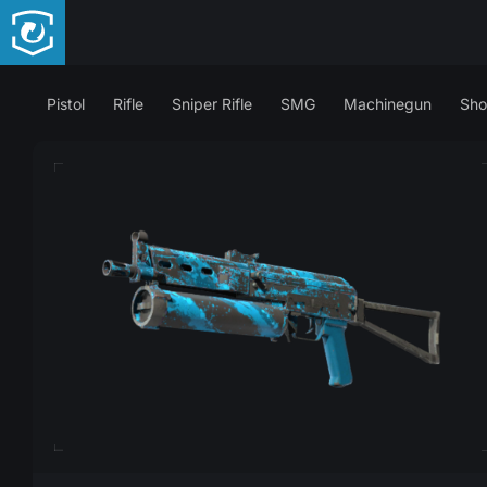
Pistol
Rifle
Sniper Rifle
SMG
Machinegun
Sho