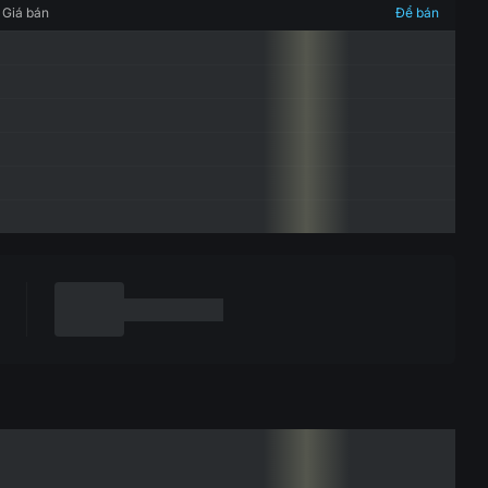
Giá bán
Để bán