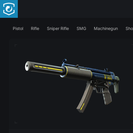
Pistol
Rifle
Sniper Rifle
SMG
Machinegun
Sho