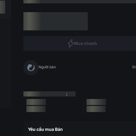
Mua nhanh
Người bán
St
:
Yêu cầu mua Bán