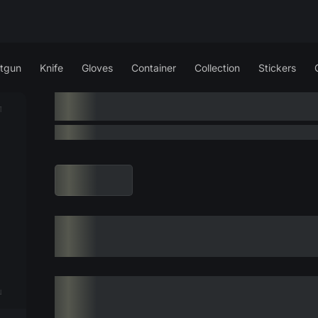
tgun
Knife
Gloves
Container
Collection
Stickers