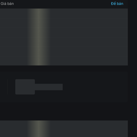
Giá bán
Để bán