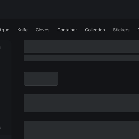
tgun
Knife
Gloves
Container
Collection
Stickers