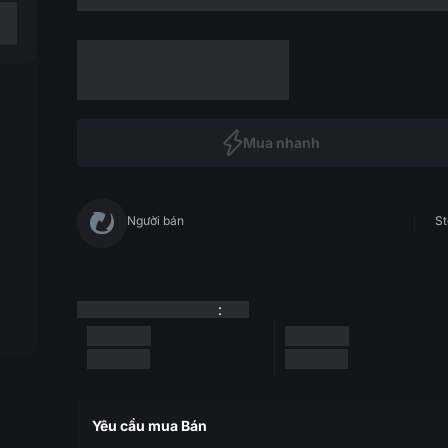
Mua nhanh
Người bán
St
:
Yêu cầu mua Bán