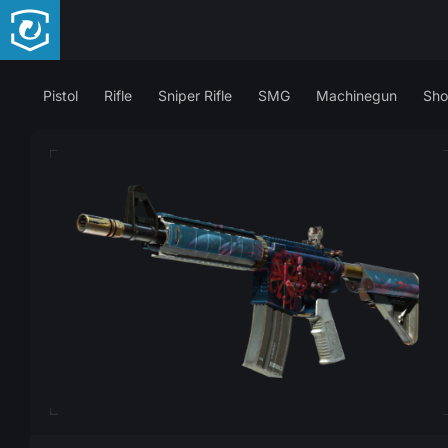
Pistol
Rifle
Sniper Rifle
SMG
Machinegun
Sho