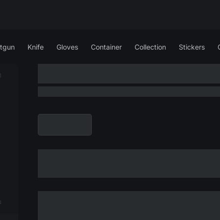
tgun
Knife
Gloves
Container
Collection
Stickers