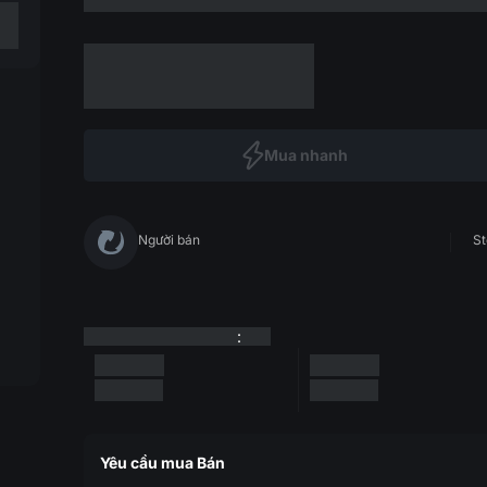
Mua nhanh
Người bán
St
:
Yêu cầu mua Bán