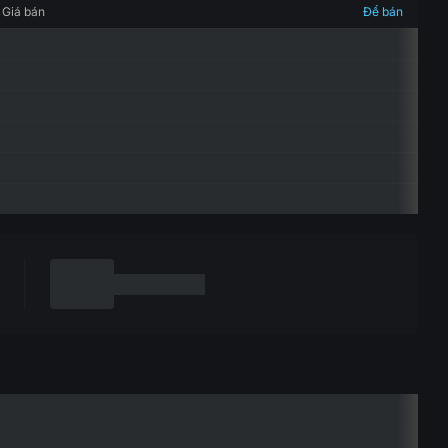
Giá bán
Để bán