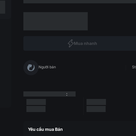
Mua nhanh
Người bán
St
:
Yêu cầu mua Bán