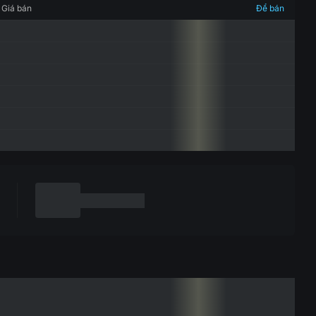
Giá bán
Để bán