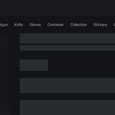
tgun
Knife
Gloves
Container
Collection
Stickers