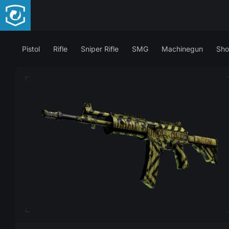
Pistol
Rifle
Sniper Rifle
SMG
Machinegun
Sho