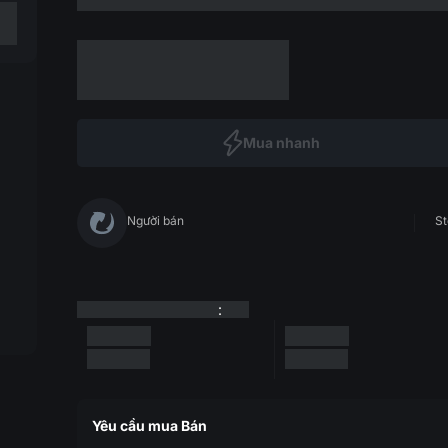
Mua nhanh
Người bán
St
:
Yêu cầu mua Bán