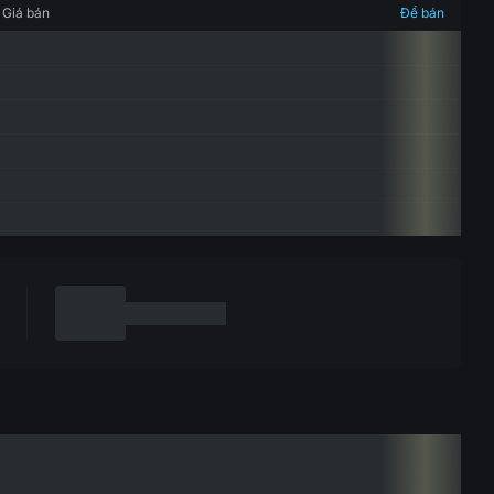
Giá bán
Để bán