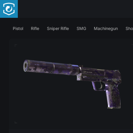
Pistol
Rifle
Sniper Rifle
SMG
Machinegun
Sho