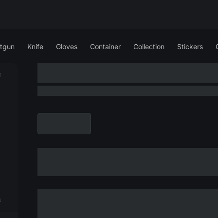
tgun
Knife
Gloves
Container
Collection
Stickers