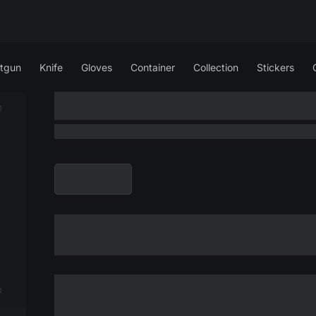
tgun
Knife
Gloves
Container
Collection
Stickers