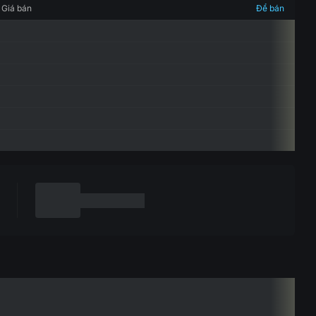
Giá bán
Để bán