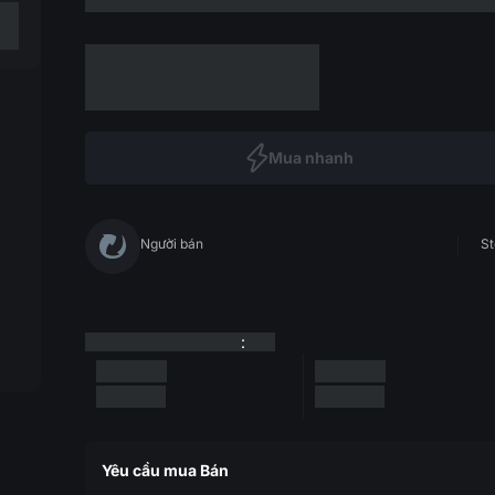
Mua nhanh
Người bán
St
:
Yêu cầu mua Bán