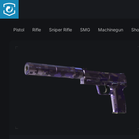
Pistol
Rifle
Sniper Rifle
SMG
Machinegun
Sho