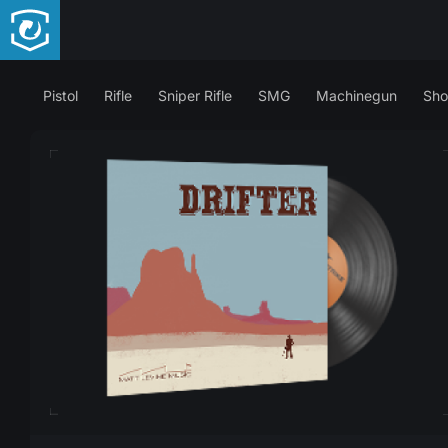
Pistol
Rifle
Sniper Rifle
SMG
Machinegun
Sho