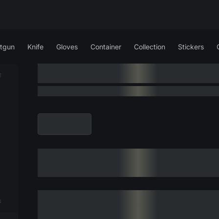
tgun
Knife
Gloves
Container
Collection
Stickers