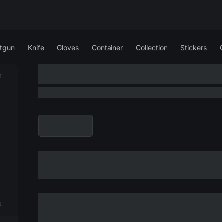
tgun
Knife
Gloves
Container
Collection
Stickers