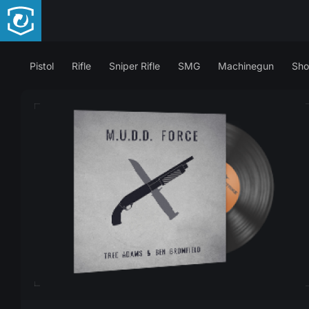
Pistol
Rifle
Sniper Rifle
SMG
Machinegun
Sho