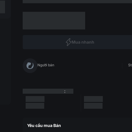
Mua nhanh
Người bán
St
:
Yêu cầu mua Bán