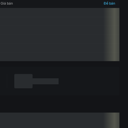
Giá bán
Để bán