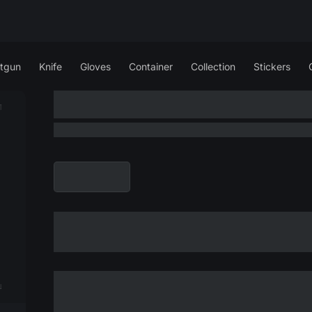
tgun
Knife
Gloves
Container
Collection
Stickers