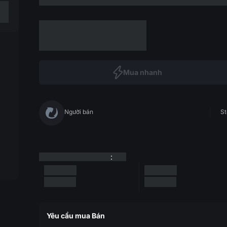
Mua nhanh
Người bán
St
:
Yêu cầu mua Bán