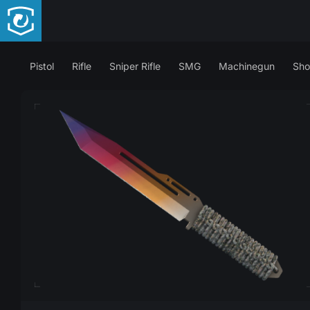
Pistol
Rifle
Sniper Rifle
SMG
Machinegun
Sho