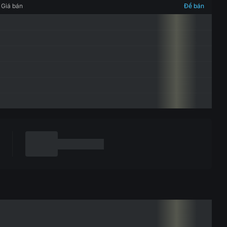
Giá bán
Để bán