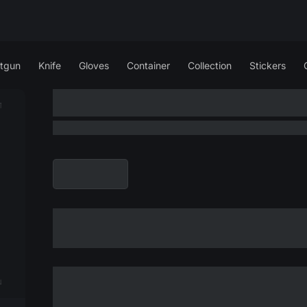
tgun
Knife
Gloves
Container
Collection
Stickers