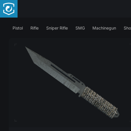
Pistol
Rifle
Sniper Rifle
SMG
Machinegun
Sho