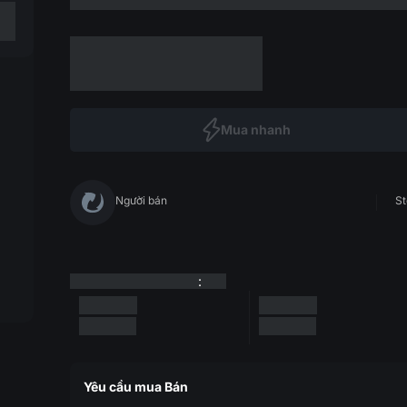
Mua nhanh
Người bán
St
:
Yêu cầu mua Bán