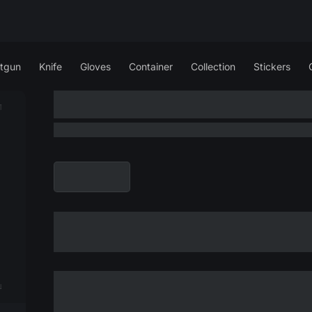
tgun
Knife
Gloves
Container
Collection
Stickers