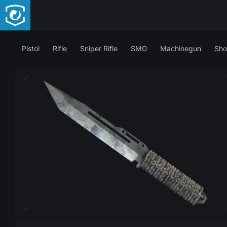
Pistol
Rifle
Sniper Rifle
SMG
Machinegun
Sho