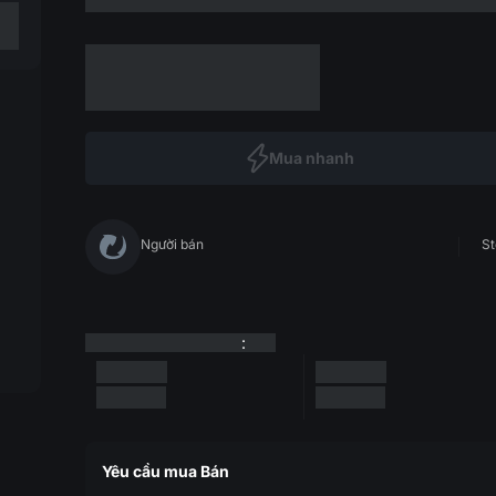
Mua nhanh
Người bán
St
:
Yêu cầu mua Bán