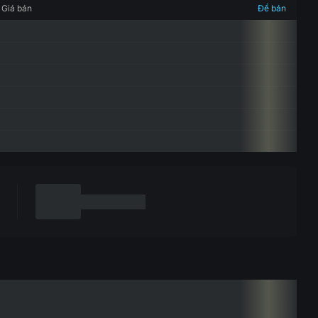
Giá bán
Để bán