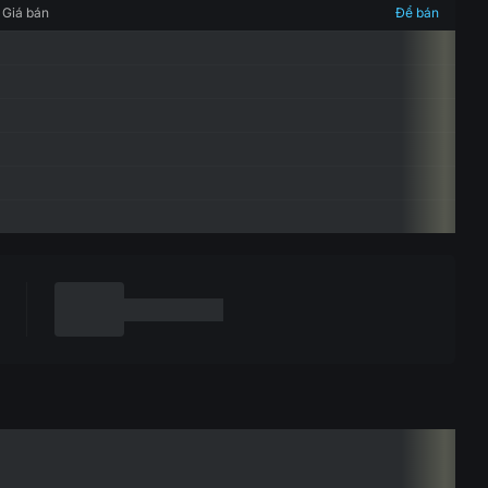
Giá bán
Để bán