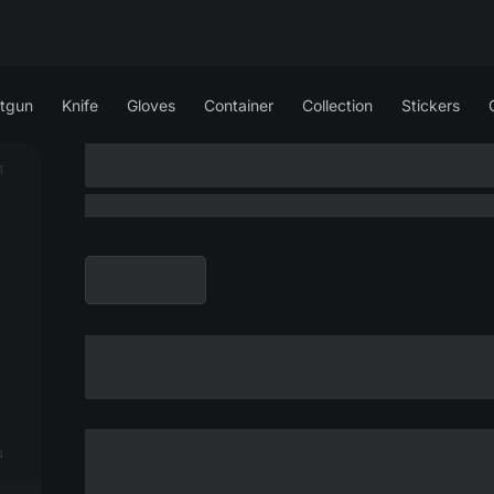
tgun
Knife
Gloves
Container
Collection
Stickers