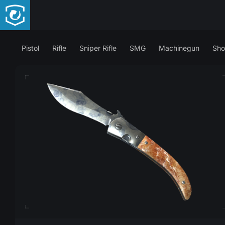
Pistol
Rifle
Sniper Rifle
SMG
Machinegun
Sho