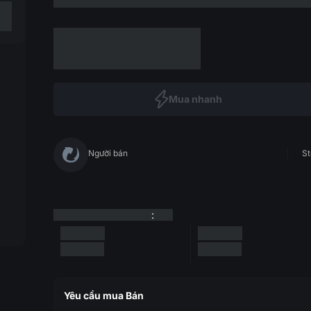
Mua nhanh
Người bán
St
:
Yêu cầu mua Bán