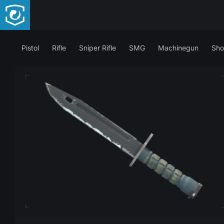
Pistol
Rifle
Sniper Rifle
SMG
Machinegun
Sho