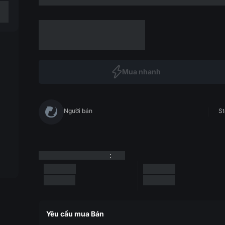
Mua nhanh
Người bán
St
:
Yêu cầu mua Bán