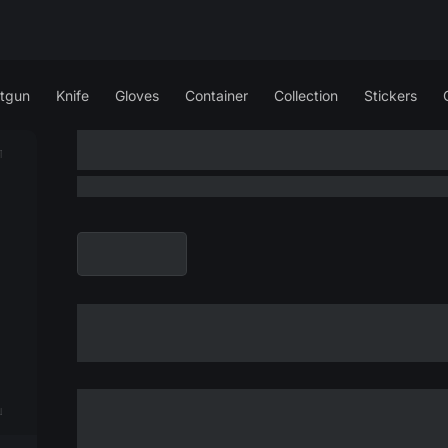
tgun
Knife
Gloves
Container
Collection
Stickers