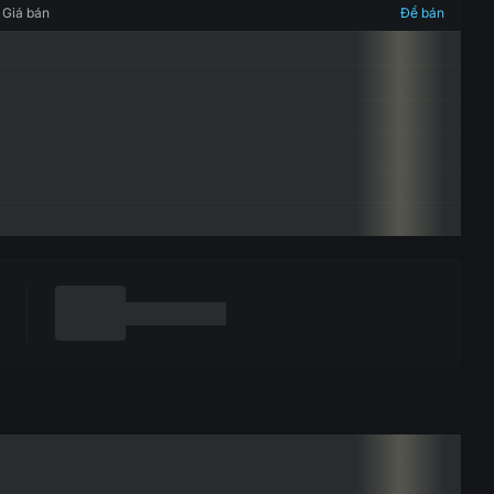
Giá bán
Để bán