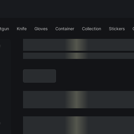
tgun
Knife
Gloves
Container
Collection
Stickers