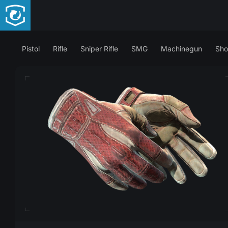
Pistol
Rifle
Sniper Rifle
SMG
Machinegun
Sho