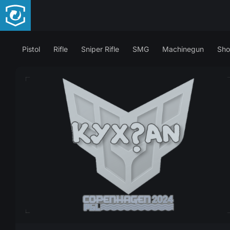
Pistol
Rifle
Sniper Rifle
SMG
Machinegun
Sho