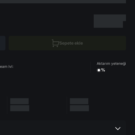
Sepete ekle
Aktarım yeteneği
eam lvl:
%