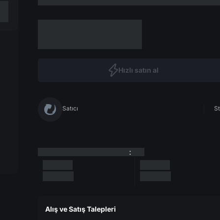
Hızlı satın al
Satıcı
St
:
Alış ve Satış Talepleri