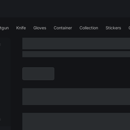
tgun
Knife
Gloves
Container
Collection
Stickers