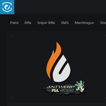
Pistol
Rifle
Sniper Rifle
SMG
Machinegun
Sho