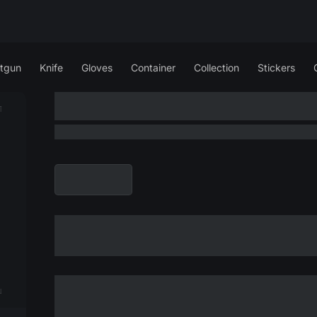
tgun
Knife
Gloves
Container
Collection
Stickers