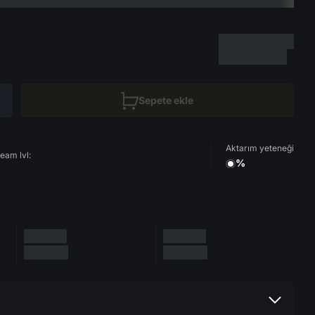
Sepete ekle
Aktarım yeteneği
eam lvl:
%