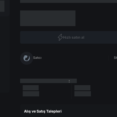
Hızlı satın al
Satıcı
St
:
Alış ve Satış Talepleri