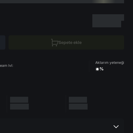
Sepete ekle
Aktarım yeteneği
eam lvl:
%