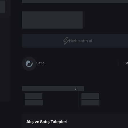
Hızlı satın al
Satıcı
St
:
Alış ve Satış Talepleri