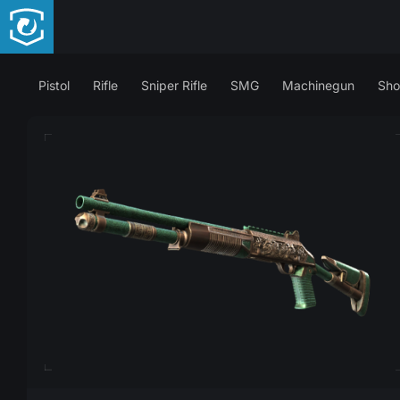
Pistol
Rifle
Sniper Rifle
SMG
Machinegun
Sho