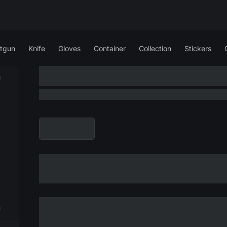
tgun
Knife
Gloves
Container
Collection
Stickers