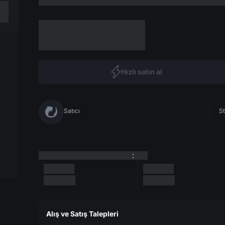
Hızlı satın al
Satıcı
St
:
Alış ve Satış Talepleri