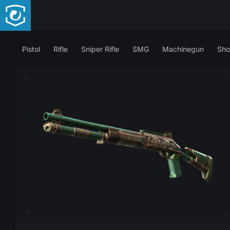
Pistol
Rifle
Sniper Rifle
SMG
Machinegun
Sho