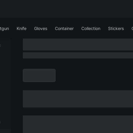
tgun
Knife
Gloves
Container
Collection
Stickers