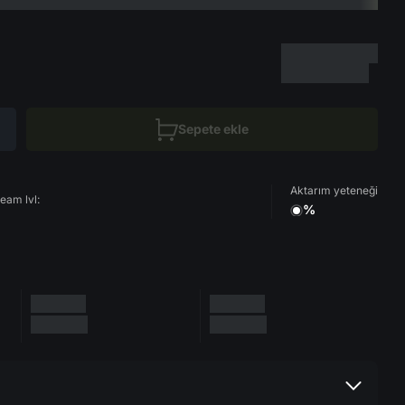
Sepete ekle
Aktarım yeteneği
eam lvl:
%