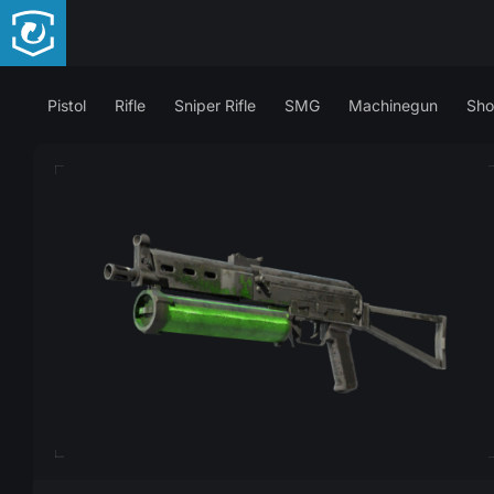
Pistol
Rifle
Sniper Rifle
SMG
Machinegun
Sho