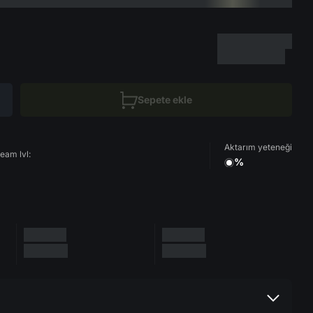
Sepete ekle
Aktarım yeteneği
eam lvl:
%