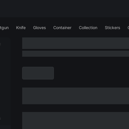
tgun
Knife
Gloves
Container
Collection
Stickers