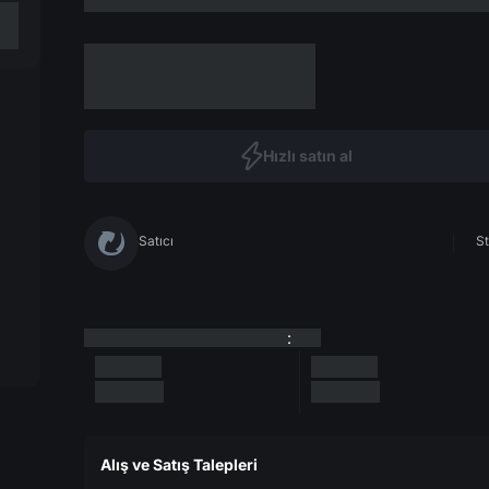
Hızlı satın al
Satıcı
St
:
Alış ve Satış Talepleri