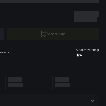
Sepete ekle
Aktarım yeteneği
eam lvl:
%