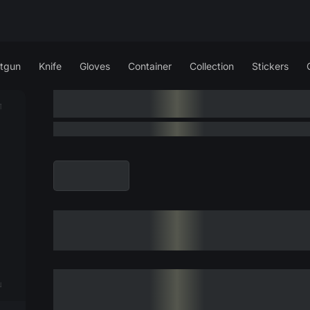
tgun
Knife
Gloves
Container
Collection
Stickers