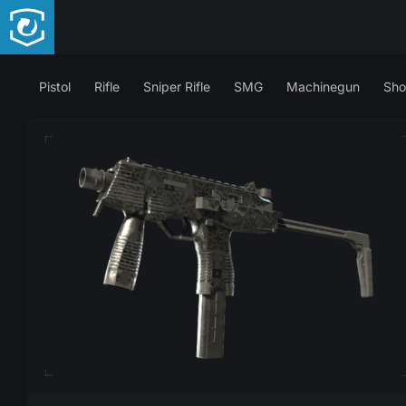
Pistol
Rifle
Sniper Rifle
SMG
Machinegun
Sho