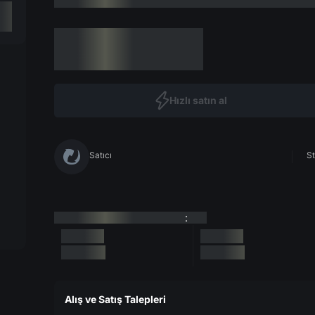
Hızlı satın al
Satıcı
St
:
Alış ve Satış Talepleri