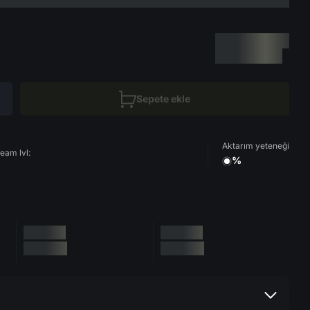
Sepete ekle
Aktarım yeteneği
eam lvl:
%