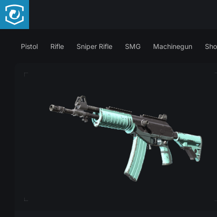
Pistol
Rifle
Sniper Rifle
SMG
Machinegun
Sho