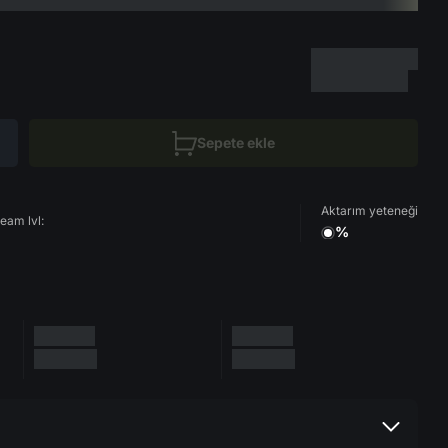
Sepete ekle
Aktarım yeteneği
eam lvl:
%