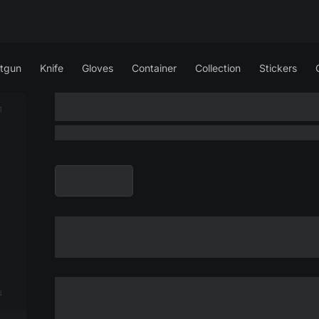
tgun
Knife
Gloves
Container
Collection
Stickers