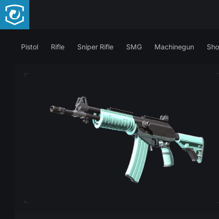
Pistol
Rifle
Sniper Rifle
SMG
Machinegun
Sho