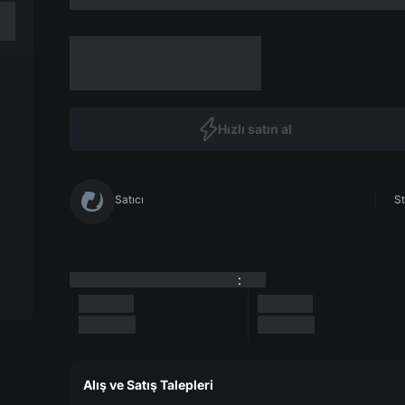
Hızlı satın al
Satıcı
St
:
Alış ve Satış Talepleri